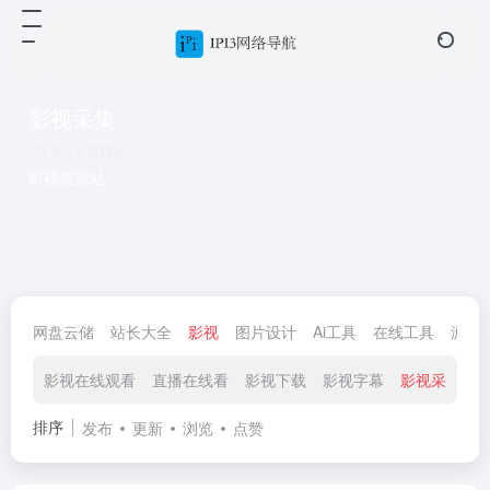
影视采集
共 12 篇网址
影视资源站
网盘云储
站长大全
影视
图片设计
Ai工具
在线工具
游戏
影视在线观看
直播在线看
影视下载
影视字幕
影视采集
排序
发布
更新
浏览
点赞