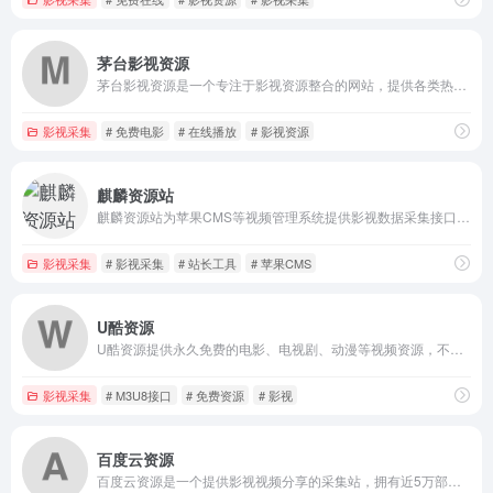
茅台影视资源
茅台影视资源是一个专注于影视资源整合的网站，提供各类热门电影、电视剧、综艺的在线观看与下载链接。适合影视爱好者快速查找并获取最新影视内容，无需注册即可免费使用。
影视采集
# 免费电影
# 在线播放
# 影视资源
麒麟资源站
麒麟资源站为苹果CMS等视频管理系统提供影视数据采集接口，片源总量超8万，每日更新。支持全站及腾讯、爱奇艺、优酷、芒果、B站等细分平台采集，另有明星、资讯接口。提供免费授权试用，付费授权15元/月。
影视采集
# 影视采集
# 站长工具
# 苹果CMS
U酷资源
U酷资源提供永久免费的电影、电视剧、动漫等视频资源，不含广告，保障用户体验。通过官方接口可方便采集和播放，是影视爱好者和站长的理想选择。
影视采集
# M3U8接口
# 免费资源
# 影视
百度云资源
百度云资源是一个提供影视视频分享的采集站，拥有近5万部影片资源，覆盖电影、电视剧、综艺、动漫等多种分类，适合站长进行资源采集或个人在线观看。