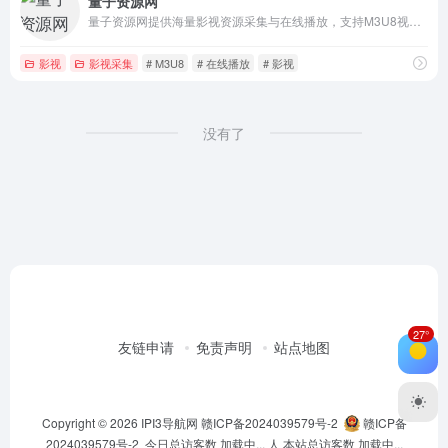
量子资源网
量子资源网提供海量影视资源采集与在线播放，支持M3U8视频解析及下载，采用CDN加速提升速度。涵盖电影、电视剧、综艺等，适合追剧用户和资源创作者。
影视
影视采集
# M3U8
# 在线播放
# 影视
没有了
27°
友链申请
免责声明
站点地图
Copyright © 2026
IPI3导航网
赣ICP备2024039579号-2
赣ICP备
2024039579号-2
今日总访客数
加载中...
人 本站总访客数
加载中...