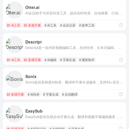
Otter.ai
AI会议助手与语音转录工具，提供实时转录、自动摘要、行动项提取及AI问答，支持多语言和CRM集成，适用于销售、教育、媒体等场景。
Ai工具
影视字幕
# AI工具
# 会议记录
# 效率工具
Descript
Descript是一款AI音视频编辑工具，支持转录、文本式编辑、字幕生成和播客录制。用户可直接编辑文本来修改视频或音频，自动去除填充词和噪声。适用于内容创作者、营销团队和教育工作者，提供免费版和付费升级方案。
Ai工具
影视字幕
# AI编辑
# 字幕生成
# 播客制作
Sonix
Sonix提供高精度AI转录、翻译和字幕生成服务，支持54+语言。适用于媒体制作、法律、医疗及科研场景，可快速将音频视频转为文字并导出字幕。
影视字幕
# AI转录
# 字幕生成
# 自动翻译
EasySub
EasySub提供在线自动字幕生成、翻译和视频字幕编辑服务，支持多种语言，适用于视频创作者、教育工作者及听障人士，无需下载软件即可快速添加精准字幕。
影视字幕
# AI语音识别
# 在线编辑
# 字幕生成